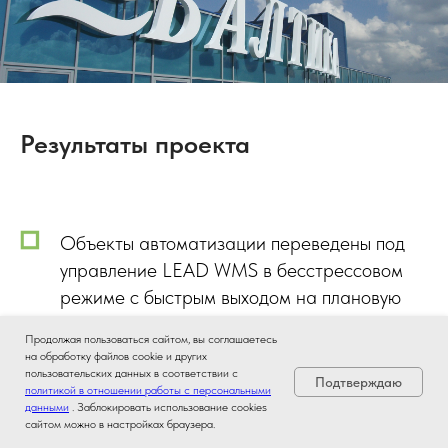
Результаты проекта
Объекты автоматизации переведены под
управление LEAD WMS в бесстрессовом
режиме с быстрым выходом на плановую
производительность.
Продолжая пользоваться сайтом, вы соглашаетесь
на обработку файлов cookie и других
пользовательских данных в соответствии с
Подтверждаю
Значительно снижена нагрузка на серверы.
политикой в отношении работы с персональными
данными
. Заблокировать использование cookies
В сравнении с предыдущей WMS их
сайтом можно в настройках браузера.
стоимость снизилась в 8 раз.