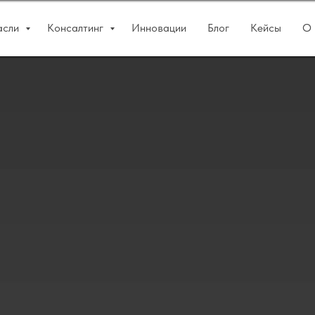
асли
Консалтинг
Инновации
Блог
Кейсы
О 