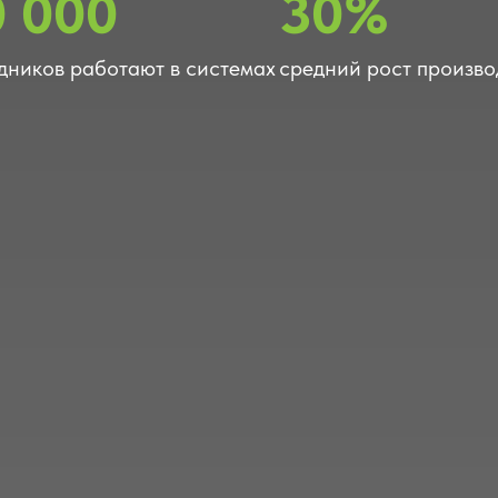
0 000
30%
дников работают в системах
средний рост произво