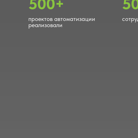
500+
5
проектов автоматизации
сотру
реализовали